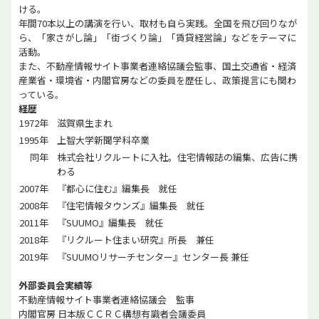
ける。
年間70本以上の講演を行い、取材も自ら実践。全国を飛び回りなが
ら、「家さがし論」「街づくり論」「賃貸経営論」などをテーマに
活動。
また、不動産情報サイト事業者連絡協議会監事、国土交通省・経済
産業省・環境省・内閣官房などの委員を歴任し、政策提言にも関わ
っている。
経歴
1972年
滋賀県生まれ
1995年
上智大学新聞学科卒業
同年
株式会社リクルートに入社。住宅情報誌の編集、広告に携
わる
2007年
『都心に住む』編集長 就任
2008年
『住宅情報タウンズ』編集長 就任
2011年
『SUUMO』編集長 就任
2018年
『リクルート住まい研究』所長 兼任
2019年
『SUUMOリサーチセンター』センター長 兼任
外部委員会実績等
不動産情報サイト事業者連絡協議会 監事
内閣官房 日本版ＣＣＲＣ構想有識者会議委員