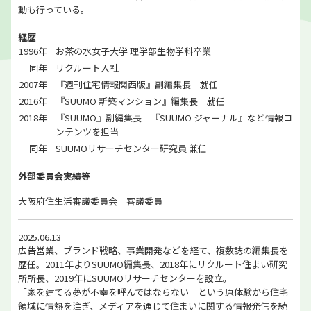
動も行っている。
経歴
1996年
お茶の水女子大学 理学部生物学科卒業
同年
リクルート入社
2007年
『週刊住宅情報関西版』副編集長 就任
2016年
『SUUMO 新築マンション』編集長 就任
2018年
『SUUMO』副編集長 『SUUMO ジャーナル』など情報コ
ンテンツを担当
同年
SUUMOリサーチセンター研究員 兼任
外部委員会実績等
大阪府住生活審議委員会 審議委員
2025.06.13
広告営業、ブランド戦略、事業開発などを経て、複数誌の編集長を
歴任。2011年よりSUUMO編集長、2018年にリクルート住まい研究
所所長、2019年にSUUMOリサーチセンターを設立。
「家を建てる夢が不幸を呼んではならない」という原体験から住宅
領域に情熱を注ぎ、メディアを通じて住まいに関する情報発信を続