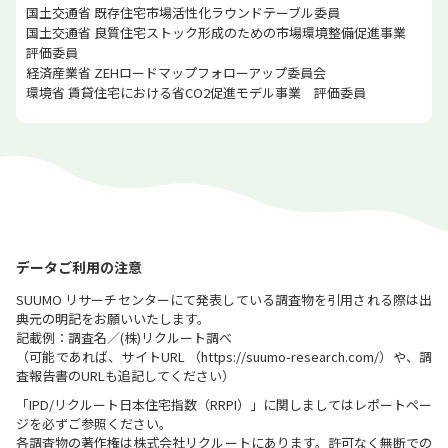
国土交通省 既存住宅市場活性化ラウンドテーブル委員
国土交通省 良質住宅ストック形成のための市場環境整備促進事業
評価委員
経済産業省 ZEHロードマップフォローアップ委員会
環境省 賃貸住宅における省CO2促進モデル事業 評価委員
データご利用の注意
SUUMO リサーチセンターにて発表している調査物を引用される際は出
典元の明記をお願いいたします。
記載例：調査名／(株)リクルート調べ
（可能であれば、サイトURL （https://suumo-research.com/）や、調
査報告書のURLも追記してください）
「IPD/リクルート日本住宅指数（RRPI）」に関しましてはレポートペー
ジを必ずご参照ください。
各調査物の著作権は株式会社リクルートにあります。許可なく無断での