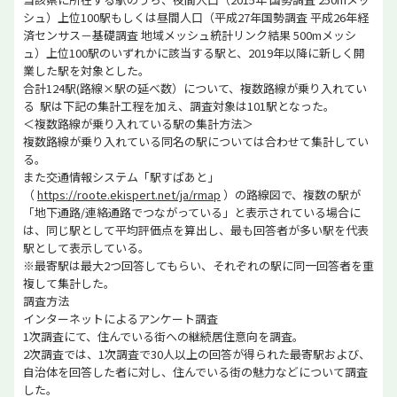
シュ）上位100駅もしくは昼間人口（平成27年国勢調査 平成26年経
済センサス－基礎調査 地域メッシュ統計リンク結果 500mメッシ
ュ）上位100駅のいずれかに該当する駅と、2019年以降に新しく開
業した駅を対象とした。
合計124駅(路線×駅の延べ数）について、複数路線が乗り入れてい
る 駅は下記の集計工程を加え、調査対象は101駅となった。
＜複数路線が乗り入れている駅の集計方法＞
複数路線が乗り入れている同名の駅については合わせて集計してい
る。
また交通情報システム「駅すぱあと」
（
https://roote.ekispert.net/ja/rmap
）の路線図で、複数の駅が
「地下通路/連絡通路でつながっている」と表示されている場合に
は、同じ駅として平均評価点を算出し、最も回答者が多い駅を代表
駅として表示している。
※最寄駅は最大2つ回答してもらい、それぞれの駅に同一回答者を重
複して集計した。
調査方法
インターネットによるアンケート調査
1次調査にて、住んでいる街への継続居住意向を調査。
2次調査では、1次調査で30人以上の回答が得られた最寄駅および、
自治体を回答した者に対し、住んでいる街の魅力などについて調査
した。