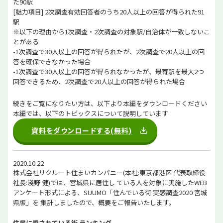
た90駅
[魅力項目] 2次調査有効回答者のうち20人以上の回答が得られた91
駅
※以下の理由から1次調査・2次調査の対象駅/自治体が一致しないこ
とがある
•1次調査で30人以上の回答が得られたが、2次調査で20人以上の回
答を確保できなかった場合
•1次調査で30人以上の回答が得られなかったが、最寄駅を最大2つ
回答できるため、2次調査で20人以上の回答が得られた場合
続きをご覧になりたい方は、以下より本編をダウンロードください
本編では、以下のトピックスについて説明しています
資料をダウンロードする(無料)
2020.10.22
株式会社リクルート住まいカンパニー(本社:東京都港区 代表取締役
社長:淺野 健)では、宮城県に居住し ている人を対象に実施したWEB
アンケート形式による、SUUMO「住んでいる街 実感調査2020 宮城
県版」を 集計しましたので、概要をご報告いたします。
住民に愛されている街 ランキング