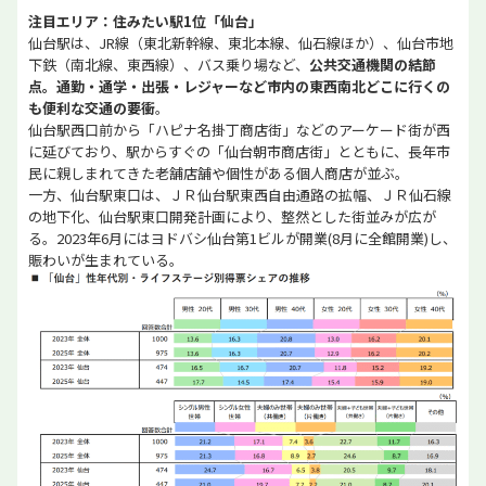
注目エリア：住みたい駅1位「仙台」
仙台駅は、JR線（東北新幹線、東北本線、仙石線ほか）、仙台市地
下鉄（南北線、東西線）、バス乗り場など、
公共交通機関の結節
点。通勤・通学・出張・レジャーなど市内の東西南北どこに行くの
も便利な交通の要衝
。
仙台駅西口前から「ハピナ名掛丁商店街」などのアーケード街が西
に延びており、駅からすぐの「仙台朝市商店街」とともに、長年市
民に親しまれてきた老舗店舗や個性がある個人商店が並ぶ。
一方、仙台駅東口は、ＪＲ仙台駅東西自由通路の拡幅、ＪＲ仙石線
の地下化、仙台駅東口開発計画により、整然とした街並みが広が
る。2023年6月にはヨドバシ仙台第1ビルが開業(8月に全館開業)し、
賑わいが生まれている。