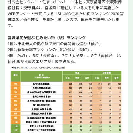
株式会社リクルート住まいカンパニー(本社：東京都港区 代表取締
役社長：淺野 健)は、宮城県 に居住している人を対象に実施した
WEBアンケート形式による「SUUMO住みたい街ランキング 2020 宮
城県版／仙台市版」を集計しましたので、概要をご報告いたしま
す。
宮城県民が選ぶ 住みたい街（駅）ランキング
1位は東北最大の拠点駅で東口の再開発も進む「仙台」
2位は新築分譲マンションの供給が多い「長町」。
4位「名取」、5位「長町南」、7位「太子堂」、8位「南仙台」と、
仙台 駅から南のエリアが上位を占める。