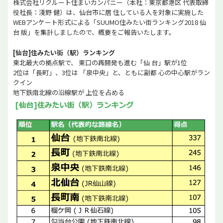
株式会社リクルート住まいカンパニー（本社：東京都港区 代表取締
役社長：淺野 健）は、仙台市に居 住している人を対象に実施した
WEBアンケート形式による「SUUMO住みたい街ランキング2018 仙
台 版」を集計しましたので、概要をご報告いたします。
[仙台]住みたい街（駅）ランキング
東北最大の拠点駅で、 東口の再開発も進む「仙 台」駅が1位
2位は「長町」、3位は 「泉中央」と、ともに副都 心の中心駅がラン
クイン
地下鉄南北線の沿線駅が 上位を占める