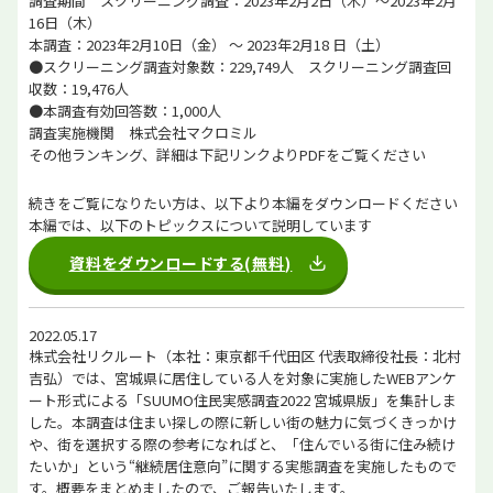
調査期間 スクリーニング調査：2023年2月2日（木）～2023年2月
16日（木）
本調査：2023年2月10日（金） ～ 2023年2月18 日（土）
●スクリーニング調査対象数：229,749人 スクリーニング調査回
収数：19,476人
●本調査有効回答数：1,000人
調査実施機関 株式会社マクロミル
その他ランキング、詳細は下記リンクよりPDFをご覧ください
続きをご覧になりたい方は、以下より本編をダウンロードください
本編では、以下のトピックスについて説明しています
資料をダウンロードする(無料)
2022.05.17
株式会社リクルート（本社：東京都千代田区 代表取締役社長：北村
吉弘）では、宮城県に居住している人を対象に実施したWEBアンケ
ート形式による「SUUMO住民実感調査2022 宮城県版」を集計しま
した。本調査は住まい探しの際に新しい街の魅力に気づくきっかけ
や、街を選択する際の参考になればと、「住んでいる街に住み続け
たいか」という“継続居住意向”に関する実態調査を実施したもので
す。概要をまとめましたので、ご報告いたします。