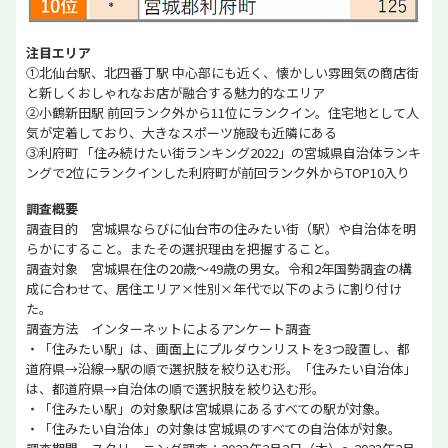
注目エリア
①北仙台駅、北四番丁駅 中心部にも近く、懐かしい雰囲気の商店街
と新しくおしゃれなお店が融合する魅力的なエリア
②小鶴新田駅 前回ランク外から11位にランクイン。住宅地として人
気が定着しており、大きなスポーツ施設も近隣にある
③利府町 「住み続けたい街ランキング2022」の宮城県自治体ランキ
ングで2位にランクインした利府町が前回ランク外からTOP10入り
調査概要
調査目的 宮城県ならびに仙台市の住みたい街（駅）や自治体を明
らかにすること。またその選択理由を把握すること。
調査対象 宮城県在住の20歳～49歳の男女。令和2年国勢調査の構
成に合わせて、居住エリア×性別×年代で以下のように割り付け
た。
調査方法 インターネットによるアンケート調査
・「住みたい駅」は、画面上にプルダウンリストを3つ設置し、都
道府県→沿線→駅の順で選択肢を絞り込む形。「住みたい自治体」
は、都道府県→自治体の順で選択肢を絞り込む形。
・「住みたい駅」の対象駅は宮城県にあるすべての駅が対象。
・「住みたい自治体」の対象は宮城県のすべての自治体が対象。