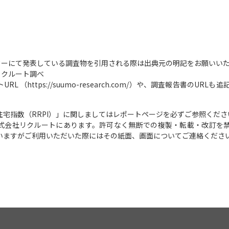
ンターにて発表している調査物を引用される際は出典元の明記をお願いい
リクルート調べ
L （https://suumo-research.com/）や、調査報告書のURLも
本住宅指数（RRPI）」に関しましてはレポートページを必ずご参照くださ
式会社リクルートにあります。許可なく無断での複製・転載・改訂を
いますがご利用いただいた際にはその紙面、画面についてご連絡くださ