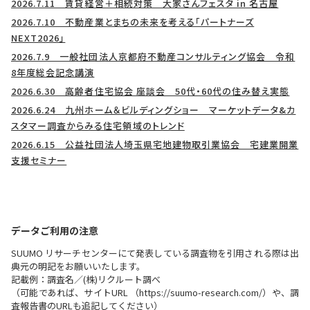
2026.7.11 賃貸経営＋相続対策 大家さんフェスタ in 名古屋
2026.7.10 不動産業とまちの未来を考える「パートナーズ
NEXT2026」
2026.7.9 一般社団法人京都府不動産コンサルティング協会 令和
8年度総会記念講演
2026.6.30 高齢者住宅協会 座談会 50代・60代の住み替え実態
2026.6.24 九州ホーム＆ビルディングショー マーケットデータ&カ
スタマー調査からみる住宅領域のトレンド
2026.6.15 公益社団法人埼玉県宅地建物取引業協会 宅建業開業
支援セミナー
データご利用の注意
SUUMO リサーチセンターにて発表している調査物を引用される際は出
典元の明記をお願いいたします。
記載例：調査名／(株)リクルート調べ
（可能であれば、サイトURL （https://suumo-research.com/）や、調
査報告書のURLも追記してください）