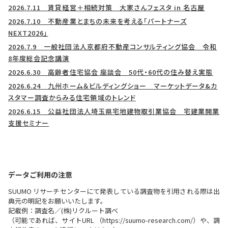
2026.7.11 賃貸経営＋相続対策 大家さんフェスタ in 名古屋
2026.7.10 不動産業とまちの未来を考える「パートナーズ
NEXT2026」
2026.7.9 一般社団法人京都府不動産コンサルティング協会 令和
8年度総会記念講演
2026.6.30 高齢者住宅協会 座談会 50代・60代の住み替え実態
2026.6.24 九州ホーム＆ビルディングショー マーケットデータ&カ
スタマー調査からみる住宅領域のトレンド
2026.6.15 公益社団法人埼玉県宅地建物取引業協会 宅建業開業
支援セミナー
データご利用の注意
SUUMO リサーチセンターにて発表している調査物を引用される際は出
典元の明記をお願いいたします。
記載例：調査名／(株)リクルート調べ
（可能であれば、サイトURL （https://suumo-research.com/）や、調