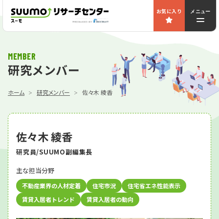
お気に入り
メニュー
MEMBER
研究メンバー
ホーム
研究メンバー
佐々木 綾香
佐々木 綾香
研究員/SUUMO副編集長
主な担当分野
不動産業界の人材定着
住宅市況
住宅省エネ性能表示
賃貸入居者トレンド
賃貸入居者の動向