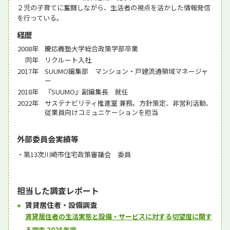
２児の子育てに奮闘しながら、生活者の視点を活かした情報発信
を行っている。
経歴
2008年
慶応義塾大学総合政策学部卒業
同年
リクルート入社
2017年
SUUMO編集部 マンション・戸建流通領域マネージャ
ー
2018年
『SUUMO』副編集長 就任
2022年
サステナビリティ推進室 兼務。方針策定、非営利活動、
従業員向けコミュニケーションを担当
外部委員会実績等
第13次川崎市住宅政策審議会 委員
担当した調査レポート
賃貸居住者・設備調査
賃貸居住者の生活実態と設備・サービスに対する切望度に関す
る調査 2025年度