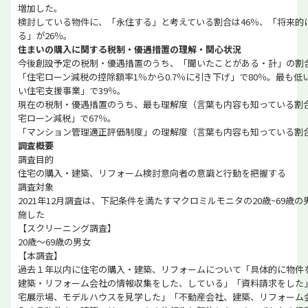
増加した。
検討している物件に、「永住する」と考えている割合は46％、「将来的
る」が26％。
住まいの購入に関する税制・優遇措置の理解・関心状況
今後創設予定の税制・優遇措置のうち、「聞いたことがある・計」の割
「住宅ローン減税の控除額率1％から0.7％に引き下げ」で80％。最も
い住宅支援事業」で39％。
現在の税制・優遇措置のうち、最も理解度（言葉も内容も知っている割
宅ローン減税」で67％。
「マンション管理適正評価制度」の理解度（言葉も内容も知っている割合
調査概要
調査目的
住宅の購入・建築、リフォーム検討意向者の意識と行動を把握する
調査対象
2021年12月調査は、下記条件を満たすマクロミルモニタの20歳~69歳
施した
【スクリーニング調査】
20歳～69歳の男女
【本調査】
過去１年以内に住宅の購入・建築、リフォームについて「具体的に物件
建築・リフォーム会社の情報収集をした、している」「資料請求をした
宅展示場、モデルハウスを見学した」「不動産会社、建築、リフォーム