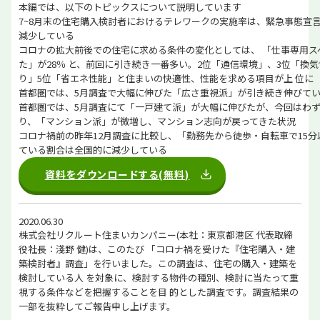
本編では、以下のトピックスについて説明しています
7~8月末の住宅購入検討者におけるテレワークの実施率は、緊急事態宣言
減少している
コロナの拡大前後での住宅に求める条件の変化としては、 「仕事専用ス
た」が28％ と、前回に引き続き一番多い。2位「通信環境」、3位「換気
り」5位「省エネ性能」と住まいの快適性、性能を求める項目が上 位に
首都圏では、5月調査で大幅に伸びた「広さ重視派」が引き続き伸びて
首都圏では、5月調査にて「一戸建て派」が大幅に伸びたが、今回はわず
り、「マンション派」が微増し、マンション志向が戻ってきた状況
コロナ禍前の昨年12月調査に比較し、「勤務先から徒歩・自転車で15
ている割合は全国的に減少している
資料をダウンロードする(無料)
2020.06.30
株式会社リクルート住まいカンパニー(本社：東京都港区 代表取締
役社長：淺野 健)は、このたび 「コロナ禍を受けた『住宅購入・建
築検討者』調査」を行いました。この調査は、住宅の購入・建築を
検討している人 を対象に、検討する物件の種別、検討に当たって重
視する条件などを把握することを目 的とした調査です。調査結果の
一部を抜粋してご報告申し上げます。