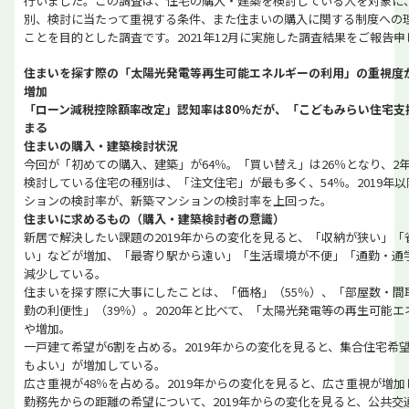
行いました。この調査は、住宅の購入・建築を検討している人を対象に
別、検討に当たって重視する条件、また住まいの購入に関する制度への
ことを目的とした調査です。2021年12月に実施した調査結果をご報告
住まいを探す際の「太陽光発電等再生可能エネルギーの利用」の重視度が
増加
「ローン減税控除額率改定」認知率は80％だが、「こどもみらい住宅支
まる
住まいの購入・建築検討状況
今回が「初めての購入、建築」が64％。「買い替え」は26％となり、2
検討している住宅の種別は、「注文住宅」が最も多く、54％。2019年
ションの検討率が、新築マンションの検討率を上回った。
住まいに求めるもの（購入・建築検討者の意識）
新居で解決したい課題の2019年からの変化を見ると、「収納が狭い」
い」などが増加、「最寄り駅から遠い」「生活環境が不便」「通勤・通
減少している。
住まいを探す際に大事にしたことは、「価格」（55％）、「部屋数・間
勤の利便性」（39％）。2020年と比べて、「太陽光発電等の再生可能
や増加。
一戸建て希望が6割を占める。2019年からの変化を見ると、集合住宅希
もよい」が増加している。
広さ重視が48％を占める。2019年からの変化を見ると、広さ重視が増
勤務先からの距離の希望について、2019年からの変化を見ると、公共交