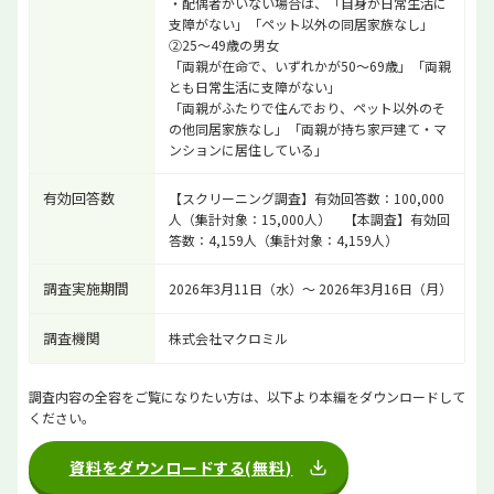
・配偶者がいない場合は、「自身が日常生活に
支障がない」「ペット以外の同居家族なし」
②25～49歳の男女
「両親が在命で、いずれかが50～69歳」「両親
とも日常生活に支障がない」
「両親がふたりで住んでおり、ペット以外のそ
の他同居家族なし」「両親が持ち家戸建て・マ
ンションに居住している」
有効回答数
【スクリーニング調査】有効回答数：100,000
人（集計対象：15,000人） 【本調査】有効回
答数：4,159人（集計対象：4,159人）
調査実施期間
2026年3月11日（水）～ 2026年3月16日（月）
調査機関
株式会社マクロミル
調査内容の全容をご覧になりたい方は、以下より本編をダウンロードして
ください。
資料をダウンロードする(無料)