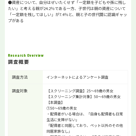
●資産について、自分はぜいたくせず「一定額を子どもや孫に残し
たい」と考える親が24.2％である一方、子世代は親の資産について
「一定額を残してほしい」が7.4％と、親と子の世代間に認識ギャッ
プがある
Research Overview
調査概要
調査方法
インターネットによるアンケート調査
調査対象
【スクリーニング調査】25～69歳の男女
【スクリーニング集計対象】50～69歳の男女
【本調査】
①50～69歳の男女
・配偶者がいる場合は、「自身も配偶者も日常
生活に支障がない」
「配偶者と同居しており、ペット以外のその他
同居家族なし」