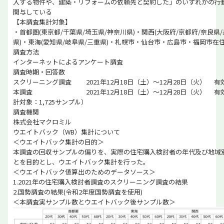
入する物件や、建築・リフォームの依頼先と契約した」のいずれかの行
関与している
【本調査集計対象】
・首都圏(東京都/千葉県/埼玉県/神奈川県)・関西(大阪府/京都府/奈良県
県)・東海(愛知県/岐阜県/三重県)・札幌市・仙台市・広島市・福岡市在住
調査方法
インターネットによるアンケート調査
調査時期・回答数
スクリーニング調査 2021年12月18日（土）～12月28日（火） 有効回
本調査 2021年12月18日（土）～12月28日（火） 有効回
計対象：1,725サンプル）
調査機関
株式会社マクロミル
ウエイトバック（WB）集計について
＜ウエイトバック集計の目的＞
本調査の回収サンプルの偏りを、実際の住宅購入検討者の年代及び地域
とを目的とし、ウエイトバック集計を行った。
＜ウエイトバック値算出のためのデータソース＞
1.2021年の住宅購入検討者調査のスクリーニング調査の結果
2.国勢調査の結果(令和2年度国勢調査を使用)
＜本調査実サンプル数とウエイトバック後サンプル数＞