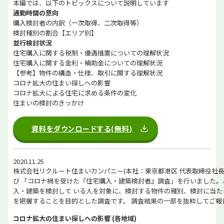
本編では、以下のトピックスについて説明しています
通勤時間の意向
購入検討者の内訳（一次取得、二次取得等）
検討種別の割合【エリア別】
並行検討状況
住宅購入に関する税制・優遇措置についての理解状況
住宅購入に関する金利・補助金についての理解状況
【参考】物件の構造・仕様、取引に関する理解状況
コロナ拡大の住まい探しへの影響
コロナ拡大による住宅に求める条件の変化
住まいの検討のきっかけ
資料をダウンロードする(無料)
2020.11.25
株式会社リクルート住まいカンパニー(本社：東京都港区 代表取締役社長
び 「コロナ禍を受けた『住宅購入・建築検討者』調査」を行いました。
入・建築を検討して いる人を対象に、検討する物件の種別、検討に当た
を把握することを目的とした調査です。 調査結果の一部を抜粋してご報
コロナ拡大の住まい探しへの影響 (各地域)