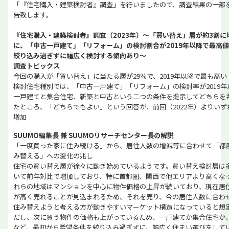
「『住宅購入・建築検討者』調査」を行いましたので、調査結果の一部
告致します。
『住宅購入・建築検討者』調査（2023年）～「買い替え」層が約3割に
に、「中古一戸建て」「リフォーム」の検討割合が2019年以降で最高
絞り込み過ぎずに幅広く検討する傾向あり～
調査トピックス
今回の購入が「買い替え」に当たる層が29％で、2019年以降で最も高い
検討住宅種別では、「中古一戸建て」「リフォーム」の検討率が2019
一戸建てと集合住宅、新築と中古という二つの条件を提示してどちらを
たところ、「どちらでもよい」という回答が、前回（2022年）よりいず
増加
SUUMO編集長 兼 SUUMOリサーチセンター長の解説
「一度買った家に住み続ける」から、居住人数の増減等に合わせて「都
み替える」への変化の兆し
住宅の買い替え層が徐々に動き始めているようです。買い替え検討層は
いて前年対比で増加しており、特に首都圏、関西で他エリアより高くな
れらの地域はマンションを中心に物件価格の上昇が続いており、現在居
が高く売れることが見込まれるため、それを売り、今の居住人数に合わ
住み替えようと考える方が動きやすいマーケット構造になっていると想定
だし、次に買う物件の価格も上がっているため、一戸建てか集合住宅か
など、最初から希望条件を絞り込み過ぎずに、幅広く住まい選びをして