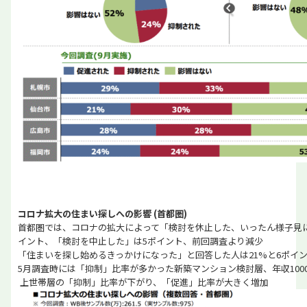
コロナ拡大の住まい探しへの影響 (首都圏)
首都圏では、コロナの拡大によって「検討を休止した、いったん様子見に
イント、「検討を中止した」は5ポイント、前回調査より減少
「住まいを探し始めるきっかけになった」と回答した人は21%と6ポイ
5月調査時には「抑制」比率が多かった新築マンション検討層、年収100
上世帯層の「抑制」比率が下がり、「促進」比率が大きく増加