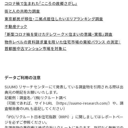
コロナ禍で生まれた「こころの故郷さがし」
街と人の共助力調査
東京都民が移住・二拠点居住したいエリアランキング調査
不動産テック
「新型コロナ禍を受けたテレワーク×住まいの意識・実態」調査
物件レベルの資料請求量を用いた住宅市場の需給バランス の測定：
首都圏中古マンション市場を対象に
データご利用の注意
SUUMO リサーチセンターにて発表している調査物を引用される際は出
典元の明記をお願いいたします。
記載例：調査名／(株)リクルート調べ
（可能であれば、サイトURL （https://suumo-research.com/）や、調
査報告書のURLも追記してください）
「IPD/リクルート日本住宅指数（RRPI）」に関しましてはレポートペー
ジを必ずご参照ください。
各調査物の著作権は株式会社リクルートにあります。許可なく無断での