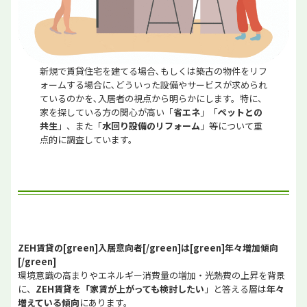
新規で賃貸住宅を建てる場合､もしくは築古の物件をリフ
ォームする場合に､どういった設備やサービスが求められ
ているのかを､入居者の視点から明らかにします。特に、
家を探している方の関心が高い「
省エネ
」「
ペットとの
共生
」、また「
水回り設備のリフォーム
」等について重
点的に調査しています。
ZEH賃貸の[green]入居意向者[/green]は[green]年々増加傾向
[/green]
環境意識の高まりやエネルギー消費量の増加・光熱費の上昇を背景
に、
ZEH賃貸を「家賃が上がっても検討したい
」と答える層は
年々
増えている傾向
にあります。