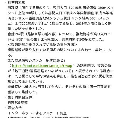
調査対象駅
当該県に所在する駅のうち、夜間人口（2015年 国勢調査 250mメッ
シュ）上位200駅もしくは昼間人口（平成27年国勢調査 平成26年経
済センサスー基礎調査地域メッシュ統計 リンク結果 500mメッシ
ュ）上位200駅のいずれかに該当する駅と、2019年以降に新しく開
業した駅を対象とした。
合計247駅（路線×駅の延べ数）について、複数路線が乗り入れて
いる 駅は下記の集計工程を加え、調査対象は205駅となった。
＜複数路線が乗り入れている駅の集計方法＞
複数路線が乗り入れている同名の駅については合わせて集計してい
る。
また交通情報システム「駅すぱあと」
（
https://roote.ekispert.net/ja/rmap
）の路線図で、複数の駅
が「地下通路/連絡通路でつながっている」と表示されている場合に
は、同じ駅として平均評価点を算出し、最も回答者が多い駅を代表
駅として表示している。
※最寄駅は最大2つ回答してもらい、それぞれの駅に同一回答者を
重複して集計した。
集計対象自治体
巻末P21参照
調査方法
インターネットによるアンケート調査