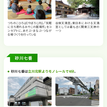
つちのこひろば(やぼろじ内)｡｢気軽
谷保天満宮。東日本における天満
に立ち寄れるおやこの居場所｣をコ
宮としては最も古く関東三天神の
ンセプトに、あそぶ・まなぶ・つなが
一つ
る場づくりを行っている
砂川七番
砂川七番は
立川北駅よりモノレールで6分
。