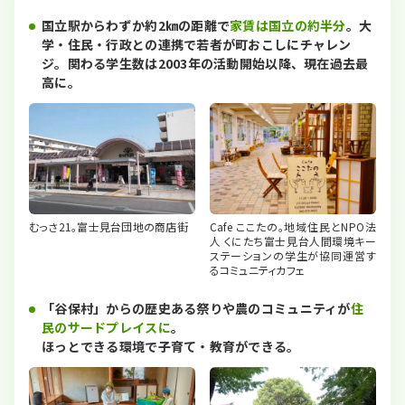
国立駅からわずか約2㎞の距離で
家賃は国立の約半分
。大
学・住民・行政との連携で若者が町おこしにチャレン
ジ。関わる学生数は2003年の活動開始以降、現在過去最
高に。
むっさ21。富士見台団地の商店街
Cafe ここたの。地域住民とNPO法
人 くにたち富士見台人間環境キー
ステーションの学生が協同運営す
るコミュニティカフェ
「谷保村」からの歴史ある祭りや農のコミュニティが
住
民のサードプレイスに
。
ほっとできる環境で子育て・教育ができる。