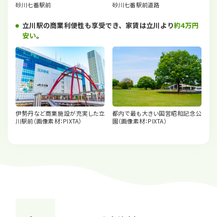
砂川七番駅前
砂川七番駅前道路
立川駅の商業利便性も享受でき、家賃は立川より
約4万円
安い
。
伊勢丹など商業施設が充実した立
都内で最も大きい国営昭和記念公
川駅前（画像素材：PIXTA）
園（画像素材：PIXTA）