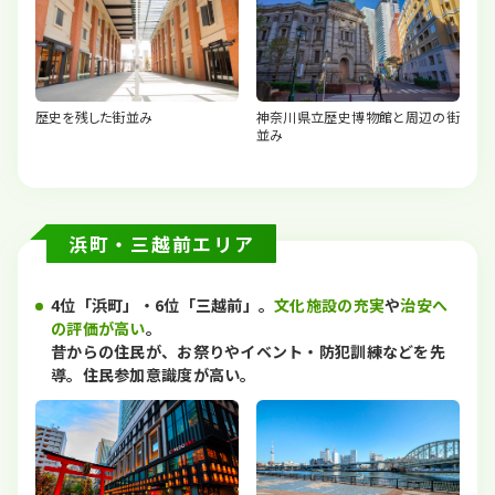
歴史を残した街並み
神奈川県立歴史博物館と周辺の街
並み
浜町・三越前エリア
4位「浜町」・6位「三越前」。
文化施設の充実
や
治安へ
の評価が高い
。
昔からの住民が、お祭りやイベント・防犯訓練などを先
導。住民参加意識度が高い。