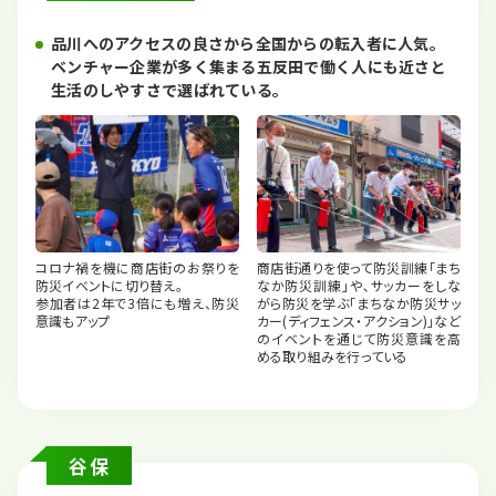
品川へのアクセスの良さから全国からの転入者に人気。
ベンチャー企業が多く集まる五反田で働く人にも近さと
生活のしやすさで選ばれている。
コロナ禍を機に商店街のお祭りを
商店街通りを使って防災訓練｢まち
防災イベントに切り替え。
なか防災訓練｣や､サッカーをしな
参加者は2年で3倍にも増え、防災
がら防災を学ぶ｢まちなか防災サッ
意識もアップ
カー(ディフェンス・アクション)｣など
のイベントを通じて防災意識を高
める取り組みを行っている
谷保