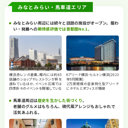
みなとみらい・馬車道エリア
みなとみらい周辺には続々と話題の施設がオープン。賑わ
い・発展への
期待感評価では首都圏No.1。
横浜赤レンガ倉庫｡館内には約65
Kアリーナ横浜・ヒルトン横浜(2023
店舗のショップやレストランが軒を
年9月開業)
連ねているほか､イベント広場では
２万席規模の音楽特化型アリーナ
四季折々のイベントを開催している
にホテルとオフィスが隣接
馬車道周辺は
歴史を生かした街づくり
。
老舗のグルメはもちろん、現代風アレンジもおしゃれで
活気あふれる。