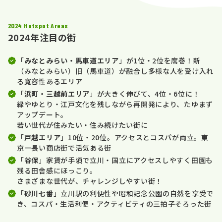
2024 Hotspot Areas
2024年注目の街
「
みなとみらい・馬車道エリア
」が1位・2位を席巻！
新
（みなとみらい）旧（馬車道）が融合し多様な人を受け入れ
る寛容性あるエリア
「
浜町・三越前エリア
」が大きく伸びて、4位・6位に！
緑やゆとり・江戸文化を残しながら再開発により、たゆまず
アップデート。
若い世代が住みたい・住み続けたい街に
「
戸越エリア
」10位・20位。アクセスとコスパが両立。東
京一長い商店街で活気ある街
「
谷保
」家賃が手頃で立川・国立にアクセスしやすく田園も
残る田舎感にほっこり。
さまざまな世代が、チャレンジしやすい街！
「
砂川七番
」立川駅の利便性や昭和記念公園の自然を享受で
き、
コスパ・生活利便・アクティビティの三拍子そろった街