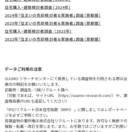
住宅購入・建築検討者調査（2024年）
2024年『住まいの売却検討者＆実施者』調査（首都圏）
2023年『住まいの売却検討者＆実施者』調査（首都圏）
住宅購入・建築検討者調査 （2023年）
2022年『住まいの売却検討者＆実施者』調査（首都圏）
データご利用の注意
SUUMO リサーチセンターにて発表している調査物を引用される際は出
典元の明記をお願いいたします。
記載例：調査名／(株)リクルート調べ
（可能であれば、サイトURL （https://suumo-research.com/）や、調
査報告書のURLも追記してください）
「IPD/リクルート日本住宅指数（RRPI）」に関しましてはレポートペー
ジを必ずご参照ください。
各調査物の著作権は株式会社リクルートにあります。許可なく無断での
複製・転載・改訂を禁じます。また、お手数ではございますがご利用い
ただいた際にはその紙面、画面についてご連絡ください。