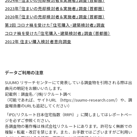
2024年『住まいの売却検討者＆実施者』調査（首都圏）
2023年『住まいの売却検討者＆実施者』調査（首都圏）
2020年『住まいの売却検討者＆実施者』調査（首都圏）
第2回 コロナ禍を受けた『住宅購入・建築検討者』調査
コロナ禍を受けた『住宅購入・建築検討者』調査（首都圏）
2012年 住まい購入検討者意向調査
データご利用の注意
SUUMO リサーチセンターにて発表している調査物を引用される際は出
典元の明記をお願いいたします。
記載例：調査名／(株)リクルート調べ
（可能であれば、サイトURL （https://suumo-research.com/）や、調
査報告書のURLも追記してください）
「IPD/リクルート日本住宅指数（RRPI）」に関しましてはレポートペー
ジを必ずご参照ください。
各調査物の著作権は株式会社リクルートにあります。許可なく無断での
複製・転載・改訂を禁じます。また、お手数ではございますがご利用い