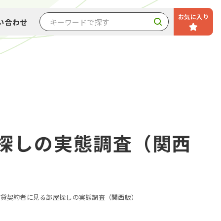
お気に入り
い合わせ
屋探しの実態調査（関⻄
度 賃貸契約者に⾒る部屋探しの実態調査（関⻄版）