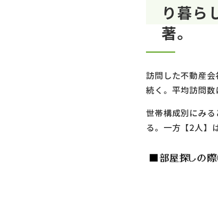
り暮ら
著。
訪問した不動産会社
続く。平均訪問数は
世帯構成別にみる
る。⼀⽅【2⼈】