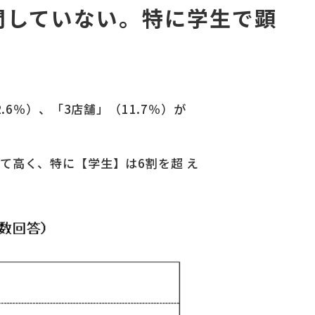
訪問していない。特に学⽣で顕
6％）、「3店舗」（11.7％）が
て⾼く、特に【学⽣】は6割を超 え