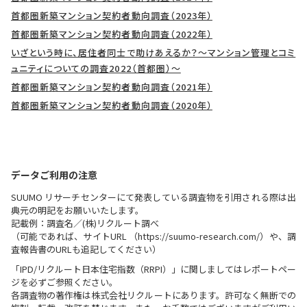
首都圏新築マンション契約者動向調査（2023年）
首都圏新築マンション契約者動向調査（2022年）
いざという時に、居住者同士で助けあえるか？～マンション管理とコミ
ュニティについての調査2022（首都圏）～
首都圏新築マンション契約者動向調査（2021年）
首都圏新築マンション契約者動向調査（2020年）
データご利用の注意
SUUMO リサーチセンターにて発表している調査物を引用される際は出
典元の明記をお願いいたします。
記載例：調査名／(株)リクルート調べ
（可能であれば、サイトURL （https://suumo-research.com/）や、調
査報告書のURLも追記してください）
「IPD/リクルート日本住宅指数（RRPI）」に関しましてはレポートペー
ジを必ずご参照ください。
各調査物の著作権は株式会社リクルートにあります。許可なく無断での